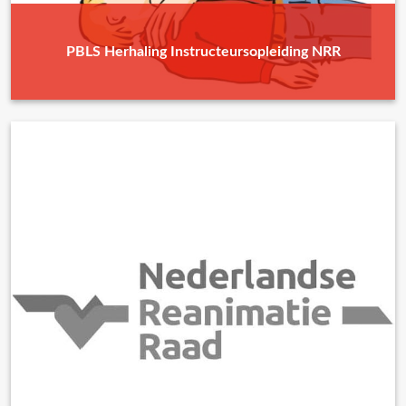
PBLS Herhaling Instructeursopleiding NRR