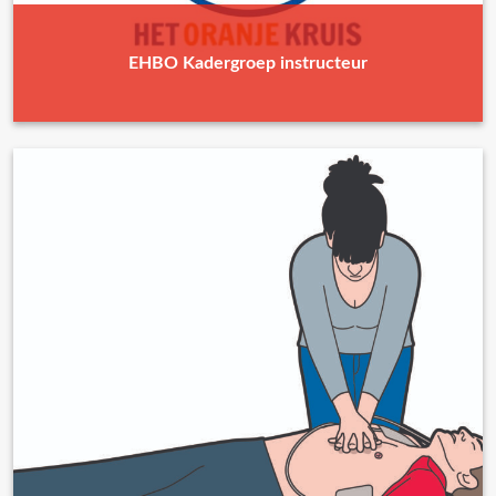
EHBO Kadergroep instructeur