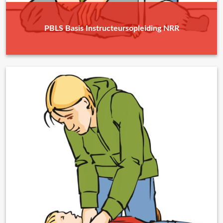
PBLS Basis Instructeursopleiding NRR