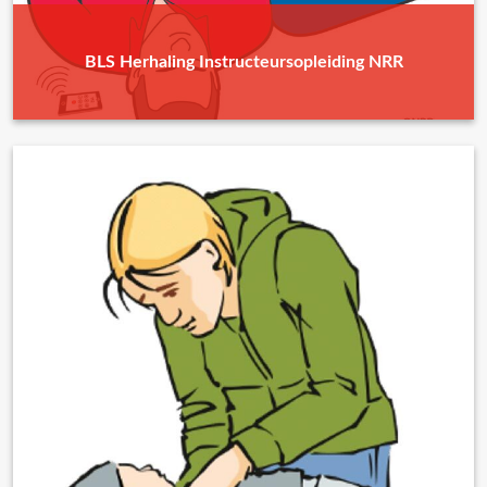
BLS Herhaling Instructeursopleiding NRR