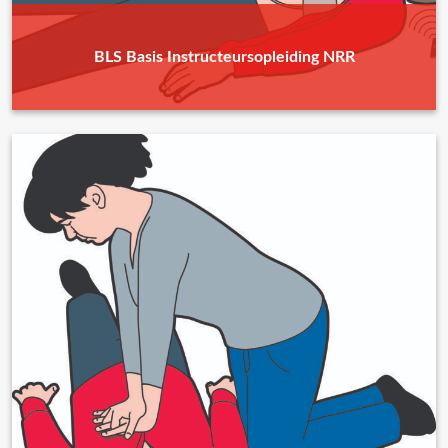
BLS Basis Instructeursopleiding NRR