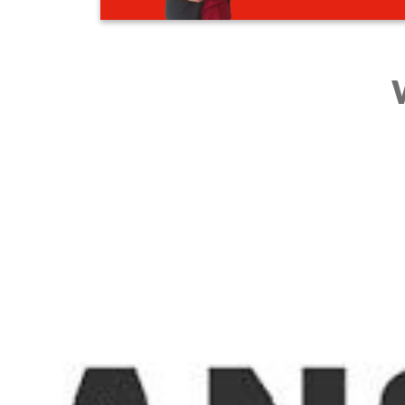
Advies van onze BHV trainers no
Eerst graag meer advies of heb je een vraag ov
, mail naar
training@bhvaed.nl
of vul ons contact
Ons team helpt je graag!
contact