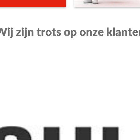
dig?
er deze BHV ploegleider Basis training? Neem dan contact met o
Wij zijn trots op onze klante
formulier in!