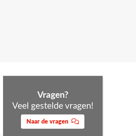
Vragen?
ig is om deze training te volgen. Ook kan je via
Veel gestelde vragen!
g te plannen.
Naar de vragen