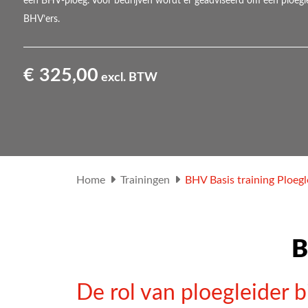
een BHV-ploeg. Voor bedrijven wordt er geadviseerd om één ploegleid
BHV’ers.
€ 325,00
excl. BTW
Home
Trainingen
BHV Basis training Ploegl
B
De rol van ploegleider 