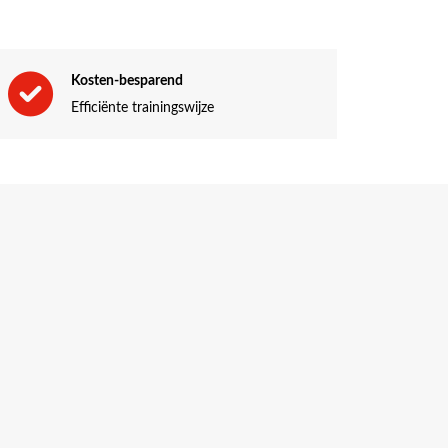
Kosten-besparend
Efficiënte trainingswijze
elfvertrouwen op te bouwen als ploegleider.
en voor effectieve leiding.
loegleider.
je ervoor dat je bedrijf veilig is in elke