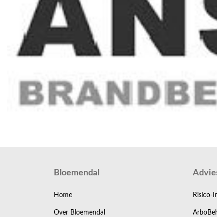
Bloemendal
Advie
Home
Risico-I
Over Bloemendal
ArboBeh