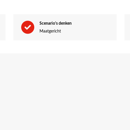
rk je met je medecursisten aan situaties zoals:
Scenario's denken
eamleden
Maatgericht
blusmiddelen
 van een evacuatielijst
 om je kennis te toetsen, je vaardigheden te verbeteren, en je z
gleider?
 kun je de theorie direct toepassen in realistische scenario’s.
ertificeerde en ervaren trainers die je de juiste handvatten bied
 vaardigheden als BHV’er en ontwikkel jezelf tot een competente p
 voorbereid om je team aan te sturen tijdens noodsituaties en zorg 
uit je BHV-training!