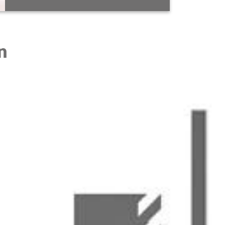
ns op! Bel ons op telefoonnummer
0546 – 646414
n