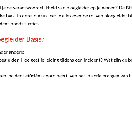
il je de verantwoordelijkheid van ploegleider op je nemen? De
BH
ke taak. In deze cursus leer je alles over de rol van ploegleider
jdens noodsituaties.
oegleider Basis?
nder andere:
oegleider
: Hoe geef je leiding tijdens een incident? Wat zijn de b
e een incident efficiënt coördineert, van het in actie brengen va
, ontruiming of andere noodsituaties? Je leert de juiste procedure
e als ploegleider effectief communiceert met je team en andere me
aktijkdag
 de kans om je leiderschapsvaardigheden te testen. Dat doen we d