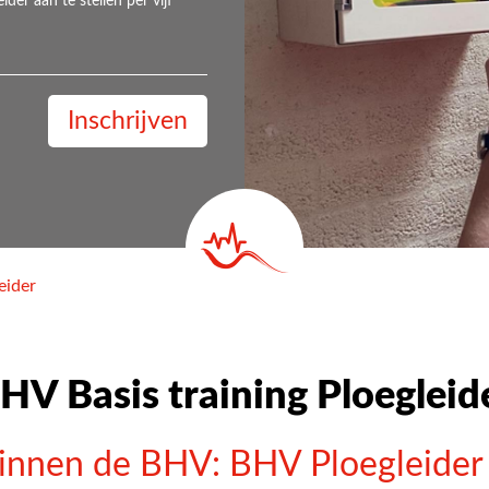
er aan te stellen per vijf
Inschrijven
eider
HV Basis training Ploegleid
binnen de BHV: BHV Ploegleider 