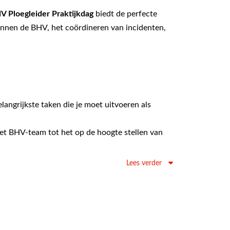
V Ploegleider Praktijkdag
biedt de perfecte
 binnen de BHV, het coördineren van incidenten,
elangrijkste taken die je moet uitvoeren als
n het BHV-team tot het op de hoogte stellen van
s en hoe je snel en effectief reageert.
Lees verder
dewerkers, vooral tijdens stressvolle situaties.
oor scenario’s te trainen die je kunt tegenkomen