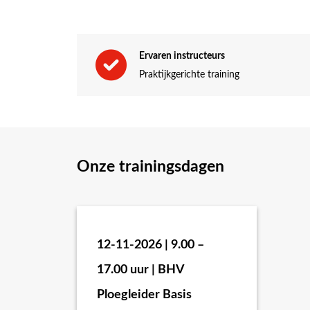
in een echt noodgeval. Tijdens de praktijkdag we
Het leiden van een ontruiming
Het coördineren van een brandbestrijding
Ervaren instructeurs
Het geven van duidelijke instructies aan je t
Praktijkgerichte training
Het oefenen met de inzet van verschillende 
Het uitvoeren van evacuaties en het opstellen
De praktijkdag biedt een uitstekende gelegenheid
Onze trainingsdagen
Waarom kiezen voor de BHV Ploe
Praktijkgerichte training
: Door de praktijkdag
Kwaliteit
: De training wordt verzorgd door gec
12-11-2026 | 9.00 –
BHV-competenties verbeteren
: Vergroot je
17.00 uur | BHV
Met de
BHV Ploegleider Praktijkdag
ben je goed
Ploegleider Basis
calamiteit. Schrijf je nu in en haal het maximale 