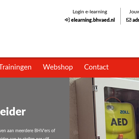
Login e-learning
Jouw
elearning.bhvaed.nl
ad
Trainingen
Webshop
Contact
eider
 geven aan meerdere BHV’ers of