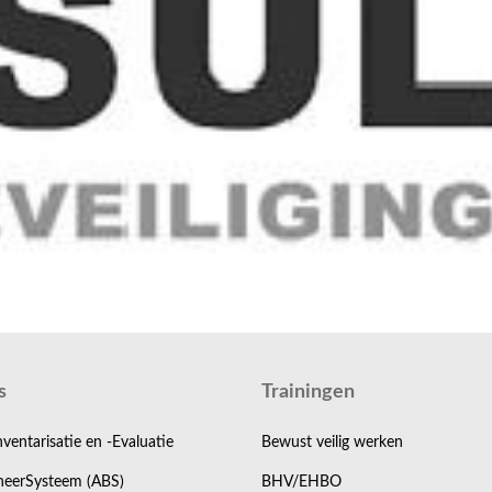
s
Trainingen
nventarisatie en -Evaluatie
Bewust veilig werken
eerSysteem (ABS)
BHV/EHBO