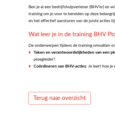
Ben je al een bedrijfshulpverlener (BHV’er) en w
training om je voor te bereiden op deze belangrij
en het effectief aansturen van de juiste acties ti
Wat leer je in de training BHV Pl
De onderwerpen tijdens de training omvatten o
Taken en verantwoordelijkheden van een pl
ploegleider?
Coördineren van BHV-acties
: Je leert hoe j
externe hulpdiensten.
Noodprocedures
: Wat moet je doen bij brand
Communicatie en samenwerking
: Leer hoe j
Terug naar overzicht
BHV Ploegleider Basis training pr
Onder begeleiding van ervaren trainers krijg je