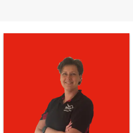
✔
Code95-nascholing
– 7 punten voor beroepschauffeurs.
Voor wie is deze training?
VCA Basis
: Voor medewerkers in risicovolle omgevingen.
VCA VOL
: Voor leidinggevenden en zzp’ers.
VCA VIL
: Voor intercedenten en uitzendbranche professionals.
VCA-herhaling
: herhaling eens in de 10 jaar. Verleng je certificaat
voordat het verloopt!
Check of je VCA certificaat nog geldig is.
✅
Minimumleeftijd:
16 jaar.
Hoe werkt het?
–
Start met de e-learning
– Leer de theorie waar en wanneer jij wilt.
–
Volg de praktijkdag
– Gericht op veiligheid, risico’s en toepasbare
kennis.
–
Begrijpend lezen & oefenen
– Slimme tips om examenvragen