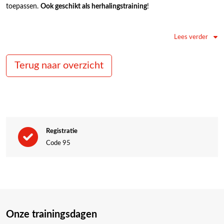
toepassen.
Ook geschikt als herhalingstraining
!
Code95-punten nodig?
Deze training komt in aanmerking voor
7
Lees verder
nascholingspunten voor Code95
!
Terug naar overzicht
Waarom kiezen voor onze VCA
praktijkdagtraining?
✔
In één dag klaar
– Training én examen op dezelfde dag.
✔
Geschikt voor herhaling & eerste certificering
– Verleng je
certificaat of behaal je eerste VCA.
Registratie
✔
Begrijpend lezen als rode draad
– Leer hoe je examenvragen juist
Code 95
interpreteert.
✔
Praktijkgerichte oefeningen
– Direct toepassen in realistische
situaties.
✔
E-learning vooraf
– Studeren in je eigen tempo.
✔
Examen direct na de praktijkdag
– Geen wachttijd, direct
gecertificeerd.
Onze trainingsdagen
✔
In-company mogelijk
– Wij komen ook op jouw locatie!