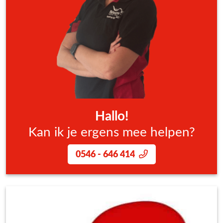
Hallo!
Kan ik je ergens mee helpen?
0546 - 646 414