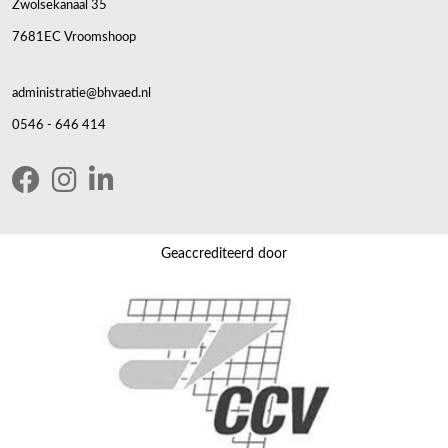
Zwolsekanaal 35
7681EC Vroomshoop
administratie@bhvaed.nl
0546 - 646 414
Geaccrediteerd door