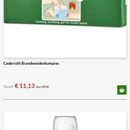
Cederroth Brandwondenkompres
€
11,13
Vanaf
Excl BTW
Dit
product
heeft
meerdere
variaties.