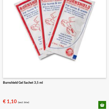
kan
gekozen
worden
op
de
productpagina
Burnshield Gel Sachet 3,5 ml
€
1,10
(excl. btw)