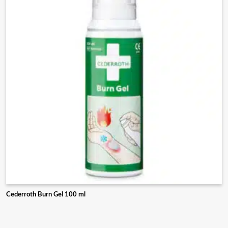
Deze
optie
kan
gekozen
worden
op
de
productpagina
Cederroth Burn Gel 100 ml