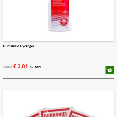
Burnshield Hydrogel
€
3,81
Vanaf
Excl BTW
Dit
product
heeft
meerdere
variaties.
Deze
optie