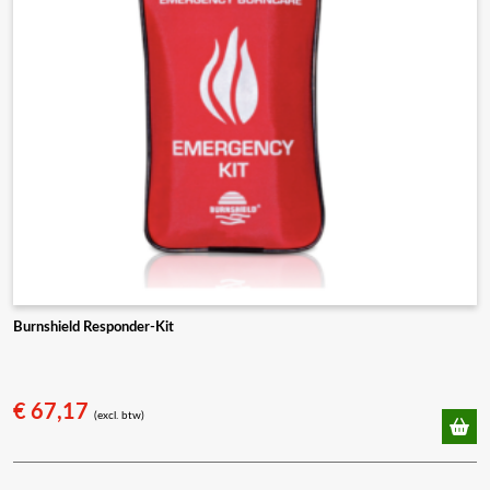
worden
op
de
productpagina
Burnshield Responder-Kit
€
67,17
(excl. btw)