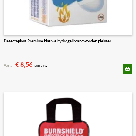
Detectaplast Premium blauwe hydrogel brandwonden pleister
€
8,56
Vanaf
Excl BTW
Dit
product
heeft
meerdere
variaties.
Deze
optie
kan
gekozen