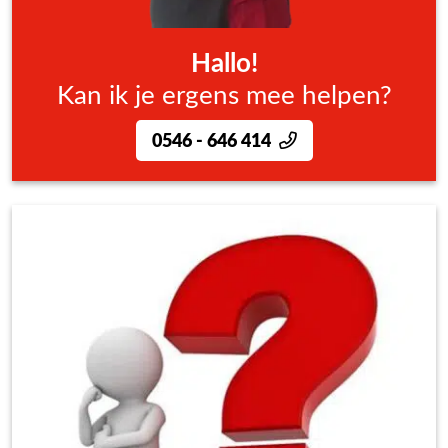
Hallo!
Kan ik je ergens mee helpen?
0546 - 646 414