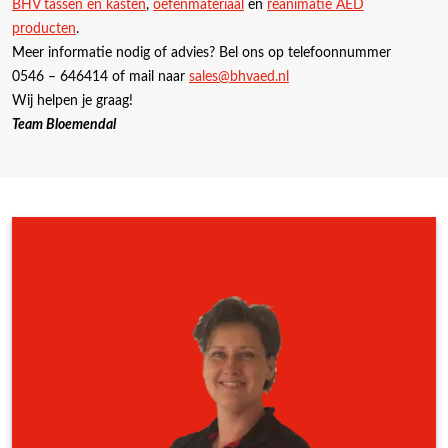
BHV tassen en kasten
,
oefenmateriaal
en
reanimatie AED
producten
.
Meer informatie nodig of advies? Bel ons op telefoonnummer
0546 – 646414 of mail naar
sales@bhvaed.nl
Wij helpen je graag!
Team Bloemendal