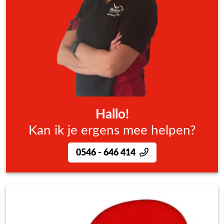
Hallo!
Kan ik je ergens mee helpen?
0546 - 646 414