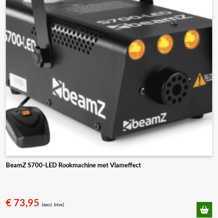
BeamZ S700-LED Rookmachine met Vlameffect
€
73,95
(excl. btw)