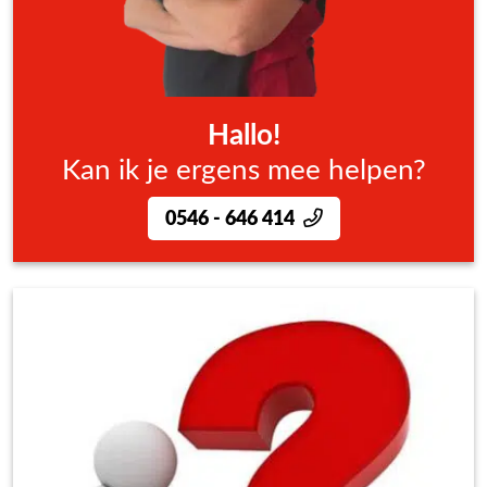
Hallo!
Kan ik je ergens mee helpen?
0546 - 646 414