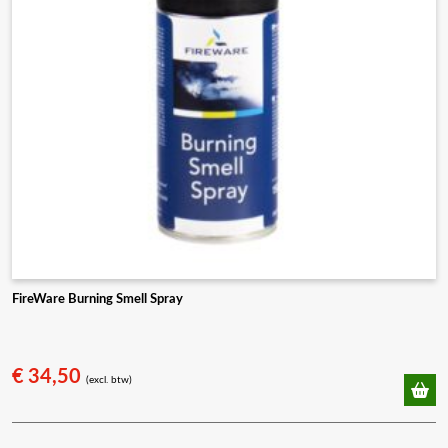
worden
op
de
productpagina
FireWare Burning Smell Spray
€
34,50
(excl. btw)