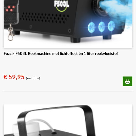
Fuzzix F503L Rookmachine met lichteffect én 1 liter rookvloeistof
€
59,95
(excl. btw)