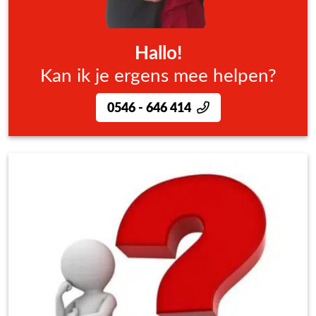
Hallo!
Kan ik je ergens mee helpen?
0546 - 646 414