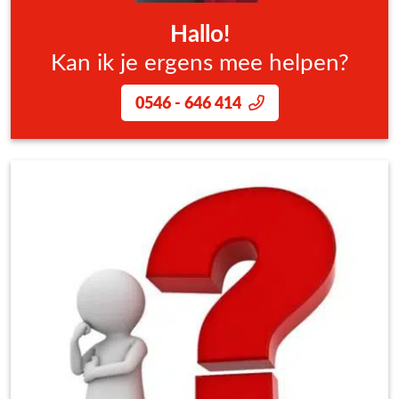
Hallo!
Kan ik je ergens mee helpen?
0546 - 646 414