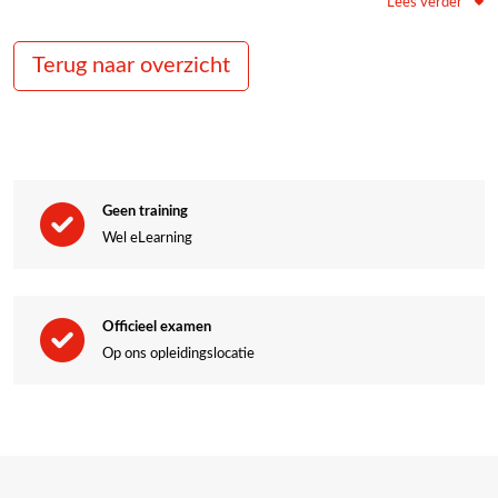
Lees verder
Wij bieden E-learning trainingen op maat en afgestemd in taal naar
keuze, de elearning wordt automatisch vertaald naar de taal die is
Terug naar overzicht
ingesteld op de pc.
Advies van onze trainers nodig?
Geen training
Wil je direct advies of heb je een vraag over een training? Neem dan
Wel eLearning
contact met ons op! Bel ons op telefoonnummer
0546 – 646414
,
mail naar
training@bhvaed.nl
of vul ons contactformulier in!
Officieel examen
Ons team helpt je graag!
Op ons opleidingslocatie
Ga hier naar het contactformulier