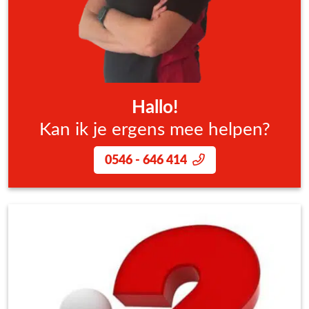
Hallo!
Kan ik je ergens mee helpen?
0546 - 646 414