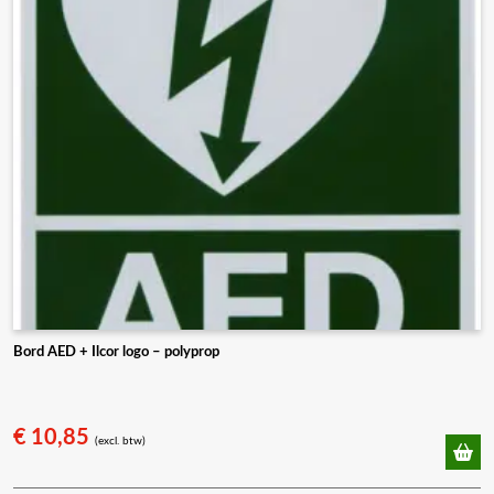
gekozen
worden
op
de
productpagina
Bord AED + Ilcor logo – polyprop
€
10,85
(excl. btw)