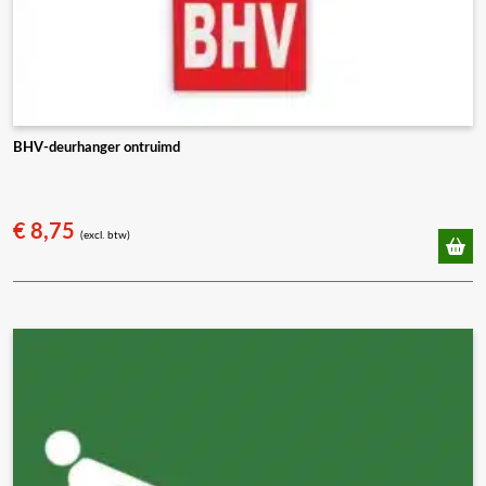
BHV-deurhanger ontruimd
€
8,75
(excl. btw)