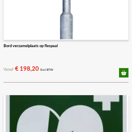
Bord verzamelplaats op flespaal
€
198,20
Vanaf
Excl BTW
Dit
product
heeft
meerdere
variaties.
Deze
optie
kan