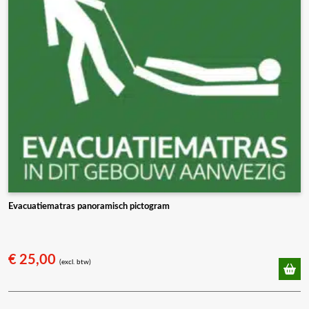
Evacuatiematras panoramisch pictogram
€
25,00
(excl. btw)