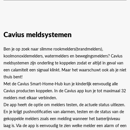
product
heeft
meerdere
variaties.
Deze
Cavius meldsystemen
optie
kan
Ben je op zoek naar slimme rookmelders(brandmelders),
gekozen
koolmonoxidemelders, watermelders en bewegingsmelders? Cavius
worden
meldsystemen zijn onderling te koppelen zodat er altijd in geval van
op
een calamiteit een signaal klinkt. Maar het waarschuwt ook als je niet
de
thuis bent!
productpagina
Met de Cavius Smart-Home-Hub kun je kinderlijk eenvoudig alle
Cavius producten koppelen. In de Cavius app kun je tot maximaal 32
melders met elkaar verbinden.
De app heeft de optie om melders testen, de actuele status uitlezen.
En je krijgt pushnotificaties van alarmen, testen en de status van de
gekoppelde melders zoals een melding wanneer het batterijniveau
laag is. Via de app is eenvoudig te zien welke melder een alarm of een