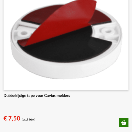
Dubbelzijdige tape voor Cavius melders
€
7,50
(excl. btw)
Dit