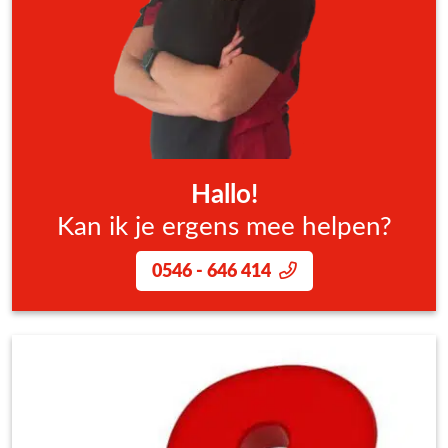
Hallo!
Kan ik je ergens mee helpen?
0546 - 646 414