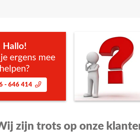
Hallo!
 je ergens mee
helpen?
6 - 646 414
Wij zijn trots op onze klante