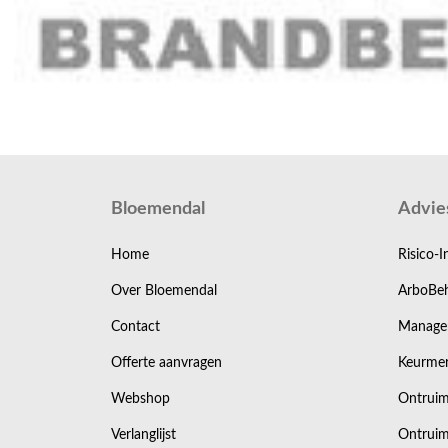
Bloemendal
Advie
Home
Risico-I
Over Bloemendal
ArboBeh
Contact
Manage
Offerte aanvragen
Keurmer
Webshop
Ontruim
Verlanglijst
Ontruim