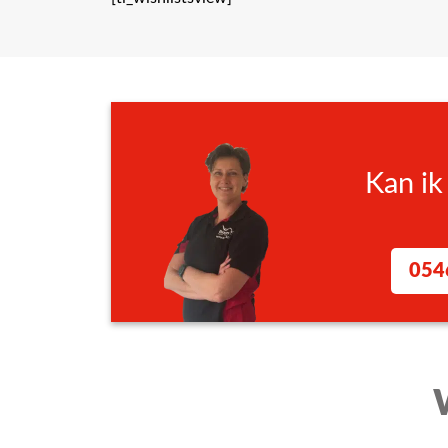
Kan ik
054