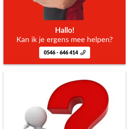
Hallo!
Kan ik je ergens mee helpen?
0546 - 646 414