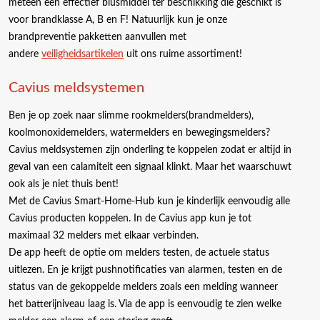
meteen een effectief blusmiddel ter beschikking die geschikt is
voor brandklasse A, B en F! Natuurlijk kun je onze
brandpreventie pakketten aanvullen met
andere
veiligheidsartikelen
uit ons ruime assortiment!
Cavius meldsystemen
Ben je op zoek naar slimme rookmelders(brandmelders),
koolmonoxidemelders, watermelders en bewegingsmelders?
Cavius meldsystemen zijn onderling te koppelen zodat er altijd in
geval van een calamiteit een signaal klinkt. Maar het waarschuwt
ook als je niet thuis bent!
Met de Cavius Smart-Home-Hub kun je kinderlijk eenvoudig alle
Cavius producten koppelen. In de Cavius app kun je tot
maximaal 32 melders met elkaar verbinden.
De app heeft de optie om melders testen, de actuele status
uitlezen. En je krijgt pushnotificaties van alarmen, testen en de
status van de gekoppelde melders zoals een melding wanneer
het batterijniveau laag is. Via de app is eenvoudig te zien welke