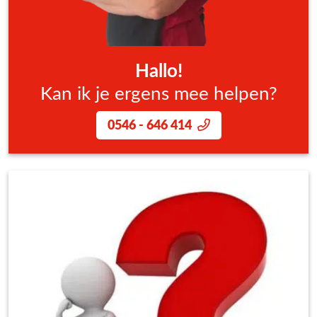
Hallo!
Kan ik je ergens mee helpen?
0546 - 646 414