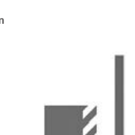
volgens vrijblijvend contact met je op om jouw
n