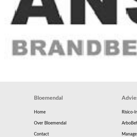
Bloemendal
Advie
Home
Risico-I
Over Bloemendal
ArboBeh
Contact
Manage