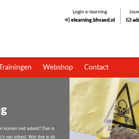
Login e-learning
Jouw
elearning.bhvaed.nl
ad
Trainingen
Webshop
Contact
ng
nen komen met asbest? Dan is
o’s van asbest. Wat doe je als