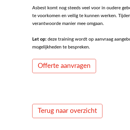
Asbest komt nog steeds veel voor in oudere gebo
te voorkomen en veilig te kunnen werken. Tijden
verantwoorde manier mee omgaan.
Let op:
deze training wordt op aanvraag aangebod
mogelijkheden te bespreken.
Offerte aanvragen
Voor wie is de Asbestherkenning 
Deze training is bedoeld voor medewerkers die 
Medewerkers van woningcorporaties
Terug naar overzicht
Werknemers bij milieustraten
Onderhoudsbedrijven
Bouwbedrijven