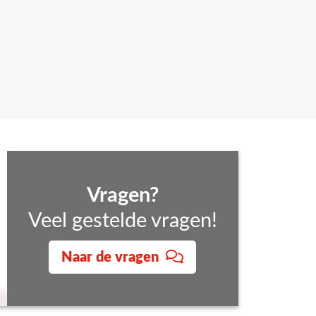
kzaamheden binnen de organisatie. Maar ook het
Vragen?
werkers als organisatie.
Veel gestelde vragen!
Naar de vragen
e weten wat de mogelijkheden zijn voor jouw