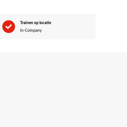
Trainen op locatie
rissen of verdiepen.
In-Company
se werksituatie.