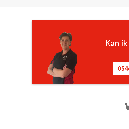
Gevaren en risico’s kunnen inschatten bij elek
volgende onderwerpen worden onder andere be
Risico’s van elektriciteit – Oorzaken van ongev
Kan ik
Voorkomen van ongevallen, wat je moet weten 
Basiskennis elektriciteit (begrippen):
054
Spanning
Stroom en weerstand
Elektrotechnische tekeningen
Gevaarlijke waarden
Aanraakspanning
Afschakeltijd
Klasse-indeling van apparatuur
Veilig werken in omstandigheden met een ver