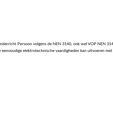
Onderricht Persoon volgens de NEN 3140, ook wel VOP NEN 314
e eenvoudige elektrotechnische vaardigheden kan uitvoeren met 
evolgd door technische dienst medewerkers, beheerders van geb
s deze training is geschikt voor iedereen die (figuurlijk) aanrak
3140 duurt een halve dag.