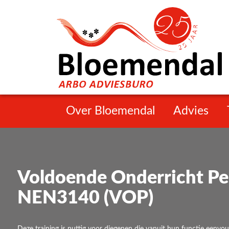
Over Bloemendal
Advies
Voldoende Onderricht P
NEN3140 (VOP)
Deze training is nuttig voor diegenen die vanuit hun functie eenvo