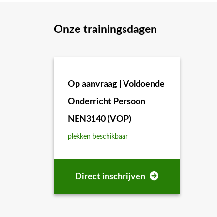
Voorkennis
Onze trainingsdagen
Geen elektrotechnische kennis noodzakelijk.
Training
Op aanvraag | Voldoende
Je voert werkzaamheden uit met beperkt risico a
Onderricht Persoon
Onderricht Persoon ben je bevoegd om werkzaamh
NEN3140 (VOP)
De training ‘NEN 3140: Voldoende Onderricht Pe
plekken beschikbaar
oorzaak en gevolg van kortsluiting, veilig werk
Na het volgen van deze training ben je op de hoog
Direct inschrijven
elektrotechnische basiskennis en bent je geïnstr
Inhoud lesprogramma