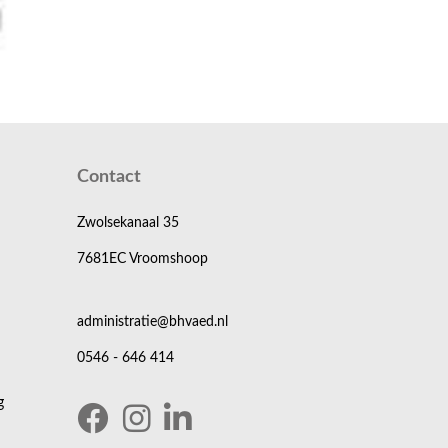
n Vakbekwaam persoon NEN 3140.
Contact
kzaamheden binnen de organisatie. Maar ook het
Zwolsekanaal 35
7681EC Vroomshoop
werkers als organisatie.
administratie@bhvaed.nl
0546 - 646 414
g
e weten wat de mogelijkheden zijn voor jouw