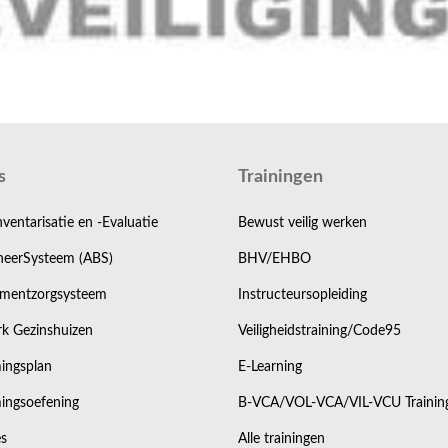
de door de Arbowet en de Arbeidsinspectie gestelde eisen va
k
s
Trainingen
 training
. Hierbij stemmen wij de inhoud volledig af op de wer
nventarisatie en -Evaluatie
Bewust veilig werken
en we met praktijksituaties die zij dagelijks tegenkomen.
eerSysteem (ABS)
BHV/EHBO
mentzorgsysteem
Instructeursopleiding
omgeving en levert deze maximale meerwaarde op voor zowel mede
k Gezinshuizen
Veiligheidstraining/Code95
ng?
ingsplan
E-Learning
ingsoefening
B-VCA/VOL-VCA/VIL-VCU Trainin
dt aangeboden, werken wij niet met vaste trainingsdata. Wil j
offerteformulier.
s
Alle trainingen