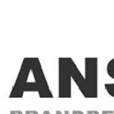
Oorzaken en gevolgen van kortsluiting
Voorbeelden van werkzaamheden door een V
Procedures voor veilig werken (spanningsloos
Het gebruik van Persoonlijke beschermingsm
Werken volgens een schakelbericht
Praktijkcasussen:
Vervangen wandcontactdoos
Vervangen TL-buis
Procedure veilig handelen
Werkzaamheden in bijzondere ruimten
Vaststellen welke werkzaamheden een VOP 
Herinstructie
Een Voldoende Onderricht Persoon moet periodie