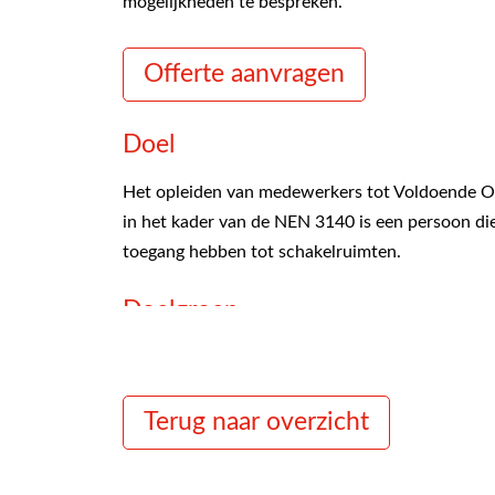
mogelijkheden te bespreken.
Offerte aanvragen
Doel
Het opleiden van medewerkers tot Voldoende 
in het kader van de NEN 3140 is een persoon di
toegang hebben tot schakelruimten.
Doelgroep
De training VOP NEN 3140 wordt onder andere g
procesoperators, mechanisch monteurs, Daardoor i
Terug naar overzicht
Trainingduur
De training Voldoende Onderricht Persoon NEN 