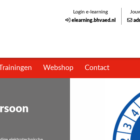
Login e-learning
Jouw
elearning.bhvaed.nl
ad
Trainingen
Webshop
Contact
ersoon
udige elektrotechnische