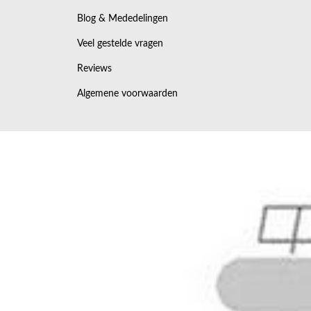
Blog & Mededelingen
👉 Vul het offerteformulier in en geef aan dat
Veel gestelde vragen
vrijblijvend contact met je op om jouw wensen t
Reviews
Offerteformulier
Algemene voorwaarden