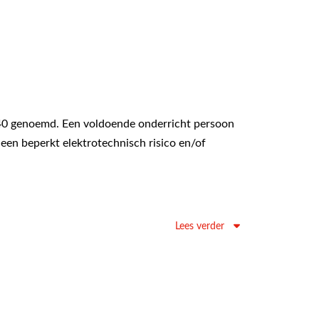
0 genoemd. Een voldoende onderricht persoon
een beperkt elektrotechnisch risico en/of
Lees verder
ouwen, huismeesters, conciërges, IT’ ers,
ing komt met elektriciteit.