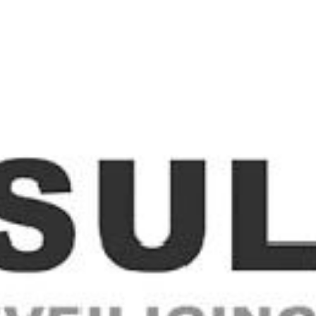
OP
 werken, werken op veilige afstand)
iddelen (PBM’s)
mag doen
k een herinstructie krijgen. Wanneer dit moet gebeuren is afha