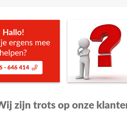
trotechnische werkzaamheden en elektrotechnische handelingen o
handeld:
allen
Hallo!
 je ergens mee
en doen.
helpen?
6 - 646 414
Wij zijn trots op onze klante
hoogd risico