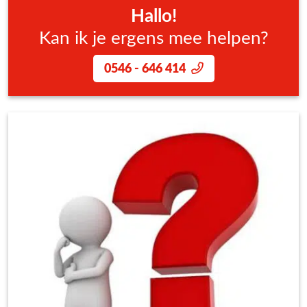
Hallo!
Kan ik je ergens mee helpen?
0546 - 646 414