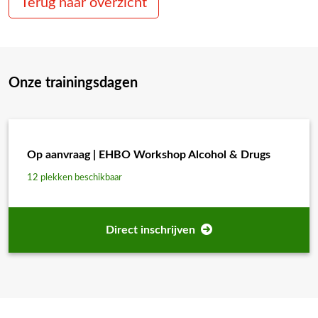
Terug naar overzicht
Niveau:
Beginner
Lesmateriaal:
Oefenmateriale
Examen:
Ja
Certificaat/Diploma:
Persoonsgebon
Onze trainingsdagen
Geldigheidsduur:
2 jaar
Dagarrangement:
Incl. koffie/thee
Op aanvraag | EHBO Workshop Alcohol & Drugs
Trainingsdata via open inschrijving
12 plekken beschikbaar
Training gaat alleen door bij voldoende deelname. Op dit moment zijn
er nog geen datums bekend, dit kan in overleg gepland worden.
Direct inschrijven
Advies van onze trainers nodig?
Wil je advies of heb je een vraag voor een training of voor jouw
bedrijf en/of organisatie? Neem dan contact met ons op en we
geven je advies! Bel ons op telefoonnummer
0546 – 646414
of mail
naar
training@bhvaed.nl
of vul ons contactformulier in!