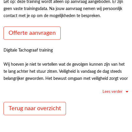
Let op: deze training wordt alleen op aanvraag aangeboden. Er zijn
geen vaste trainingsdata. Na jouw aanvraag nemen wij persoonlijk
contact met je op om de mogelijkheden te bespreken.
Offerte aanvragen
Digitale Tachograaf training
Wij hoeven je niet te vertellen wat de gevolgen kunnen zijn van het
te lang achter het stuur zitten. Veiligheid is vandaag de dag steeds
belangrijker geworden. Het bewust omgaan met veiligheid zorgt voor
de verbetering ervan. Een digitale tachograaf registreert de ritten.
Lees verder
Deze digitale tachograaf maakt dit voor alle belanghebbenden
inzichtelijk. De omgang met de digitale tachograaf leer je in onze
digitale tachograaf training.
Terug naar overzicht
Tijdens de training wordt onder meer aandacht besteed aan:
Belang voor chauffeur en werkgever