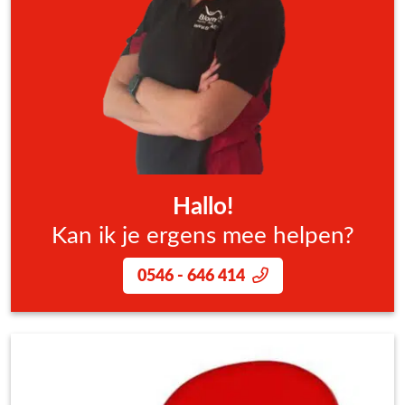
Hallo!
Kan ik je ergens mee helpen?
0546 - 646 414