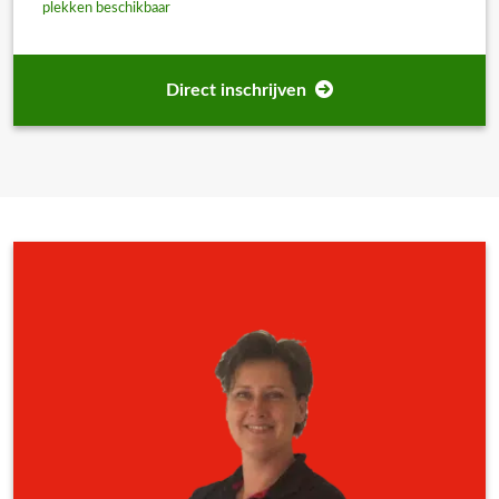
plekken beschikbaar
Omdat deze training op aanvraag wordt aangeboden, werken wij niet
met vaste trainingsdata. Wil je weten wat de mogelijkheden zijn
voor jouw organisatie? Laat dan je gegevens achter via het
Direct inschrijven
offerteformulier.
👉 Vul het offerteformulier in en geef aan dat je interesse hebt in de
Digitale Tachograaf Training U23-1 Training. Wij nemen vervolgens
vrijblijvend contact met je op om jouw wensen te bespreken en –
indien gewenst – een training in te plannen.
Offerteformulier