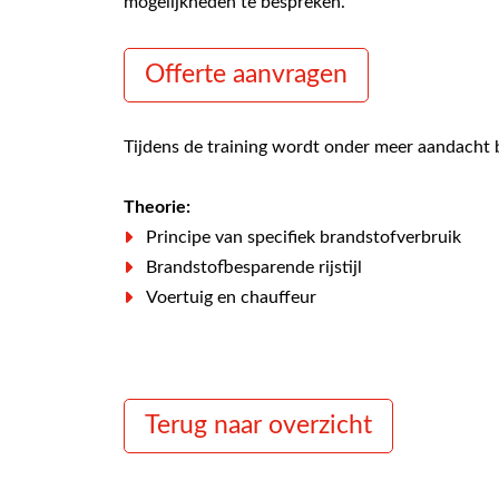
mogelijkheden te bespreken.
Offerte aanvragen
Tijdens de training wordt onder meer aandacht 
Theorie:
Principe van specifiek brandstofverbruik
Brandstofbesparende rijstijl
Voertuig en chauffeur
Invloeden van weer, weg en verkeer op brand
Techniek en uitvoering van het voertuig
Invloed van de chauffeur op het brandstofver
Anticiperend rijgedrag
Terug naar overzicht
Praktijk: