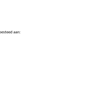
besteed aan:
stofverbruik
bruik