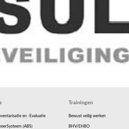
s
Trainingen
nventarisatie en -Evaluatie
Bewust veilig werken
eerSysteem (ABS)
BHV/EHBO