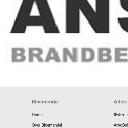
Bloemendal
Advie
Home
Risico-I
Over Bloemendal
ArboBeh