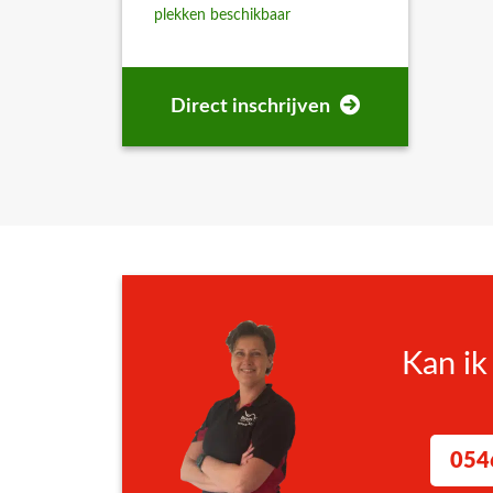
plekken beschikbaar
Omdat deze training op maat en op aanvraag wor
organisatie? Laat dan je gegevens achter via het 
Direct inschrijven
👉 Vul het offerteformulier in en geef aan dat j
op om jouw wensen te bespreken en – indien gew
Offerteformulier
Kan ik
054