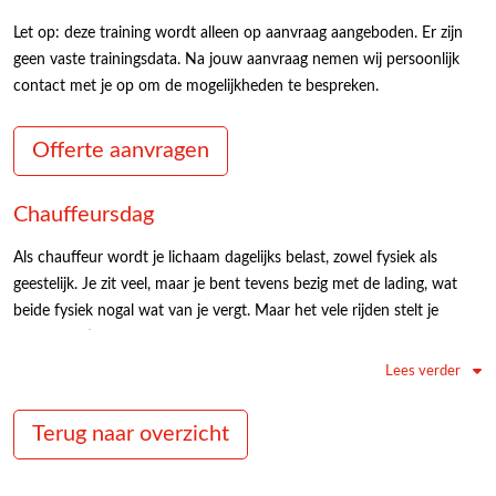
Let op: deze training wordt alleen op aanvraag aangeboden. Er zijn
geen vaste trainingsdata. Na jouw aanvraag nemen wij persoonlijk
contact met je op om de mogelijkheden te bespreken.
Offerte aanvragen
Chauffeursdag
Als chauffeur wordt je lichaam dagelijks belast, zowel fysiek als
geestelijk. Je zit veel, maar je bent tevens bezig met de lading, wat
beide fysiek nogal wat van je vergt. Maar het vele rijden stelt je
concentratie op de proef. Als chauffeur heb je een grote
verantwoordelijkheid in het verkeer. Het is dan van belang om net als
Lees verder
in de sport te blijven trainen. Je vergroot hiermee je dagelijkse kennis
en vaardigheden als chauffeur. Hiervoor hebben wij chauffeursdagen
Terug naar overzicht
in het leven geroepen. Hieronder hebben we de punten van de
training voor je op een rij gezet.