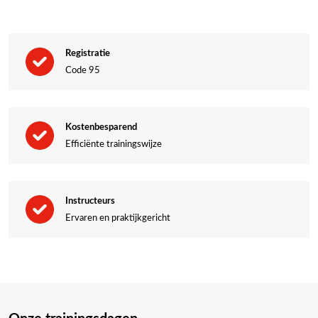
Tijdens de training wordt onder meer aandacht besteed aan:
Theorie:
Registratie
Code 95
Fysieke belasting
Verkeersregelgeving
Verkeerswetgeving
Kostenbesparend
Schadepreventie
Efficiënte trainingswijze
Digitale tachograaf
Communicatie
Klantbenadering
Instructeurs
Rijtechniek
Ervaren en praktijkgericht
Lading zekeren
Praktijk:
Remtechnieken
Voertuigbeheersing