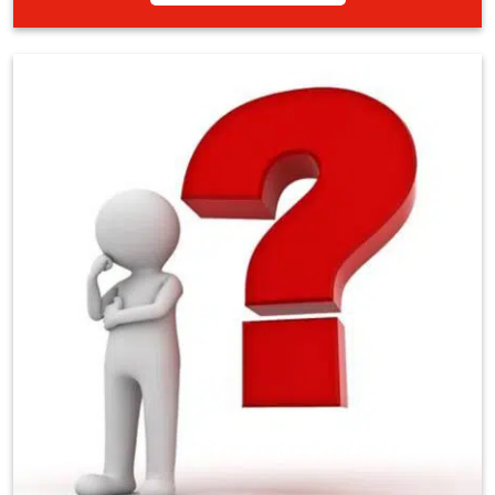
👉 Vul het offerteformulier in en geef aan dat je interesse hebt in de
Chauffeursdag Training. Wij nemen vervolgens vrijblijvend contact
met je op om jouw wensen te bespreken en – indien gewenst – een
training in te plannen.
Offerteformulier