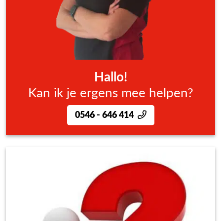
Hallo!
Kan ik je ergens mee helpen?
0546 - 646 414