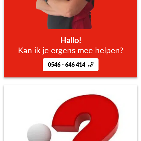
Hallo!
Kan ik je ergens mee helpen?
0546 - 646 414