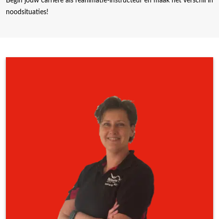
Begin jouw carrière als reanimatie-instructeur en maak het verschil in
noodsituaties!