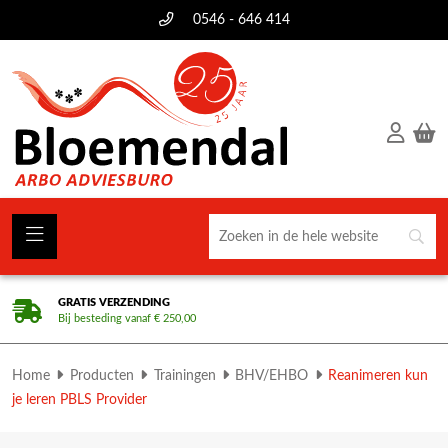
0546 - 646 414
GRATIS VERZENDING
Bij besteding vanaf € 250,00
Home
Producten
Trainingen
BHV/EHBO
Reanimeren kun
je leren PBLS Provider