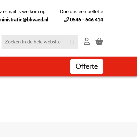
 e-mail is welkom op
Doe ons een belletje
ministratie@bhvaed.nl
0546 - 646 414
Offerte
VEILIG B
iDeal of op