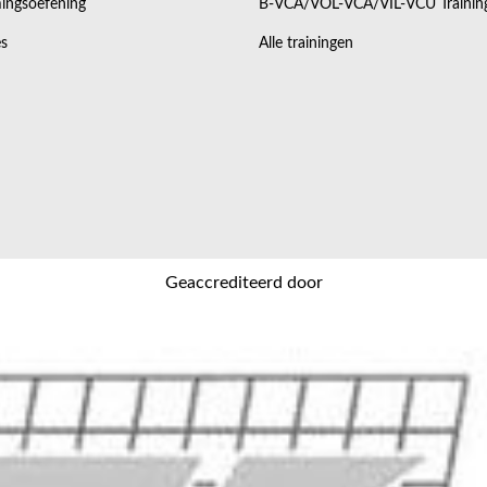
ingsoefening
B-VCA/VOL-VCA/VIL-VCU Trainin
s
Alle trainingen
Geaccrediteerd door