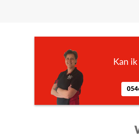
Kan ik
054