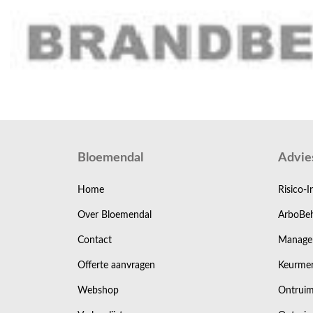
Bloemendal
Advie
Home
Risico-I
Over Bloemendal
ArboBeh
Contact
Manage
Offerte aanvragen
Keurmer
Webshop
Ontruim