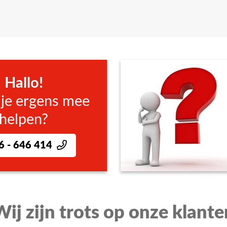
Hallo!
 je ergens mee
helpen?
6 - 646 414
Wij zijn trots op onze klante