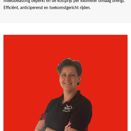
milieubelasting beperkt én de kostprijs per kilometer omlaag brengt.
Efficiënt, anticiperend en toekomstgericht rijden.