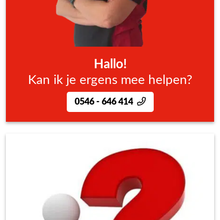
Hallo!
Kan ik je ergens mee helpen?
0546 - 646 414