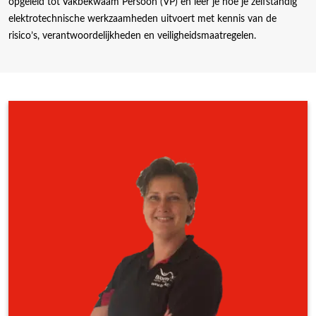
opgeleid tot Vakbekwaam Persoon (VP) en leer je hoe je zelfstandig
elektrotechnische werkzaamheden uitvoert met kennis van de
risico’s, verantwoordelijkheden en veiligheidsmaatregelen.