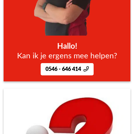
Hallo!
Kan ik je ergens mee helpen?
0546 - 646 414