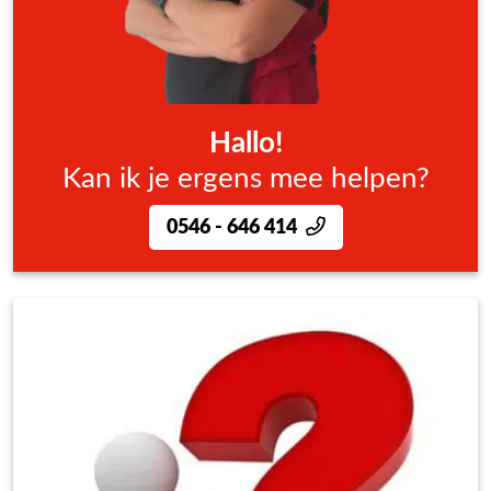
Hallo!
Kan ik je ergens mee helpen?
0546 - 646 414