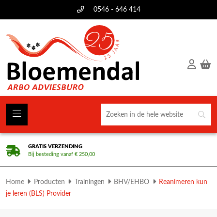
0546 - 646 414
GRATIS VERZENDING
Bij besteding vanaf € 250,00
Home
Producten
Trainingen
BHV/EHBO
Reanimeren kun
je leren (BLS) Provider