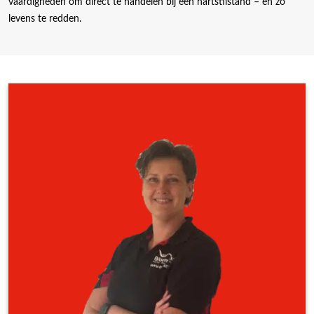
vaardigheden om direct te handelen bij een hartstilstand – en zo
levens te redden.