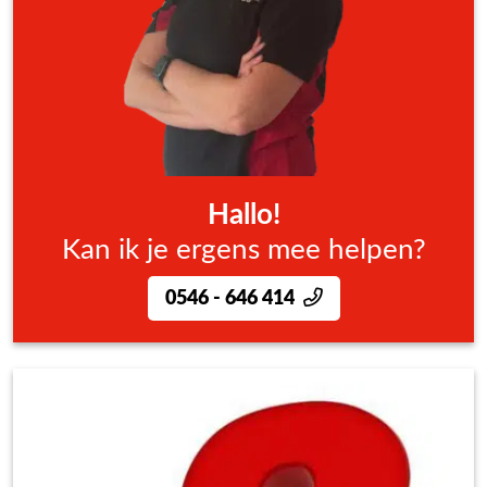
Hallo!
Kan ik je ergens mee helpen?
0546 - 646 414