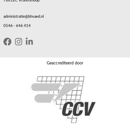
7681EC Vroomshoop
administratie@bhvaed.nl
0546 - 646 414
Geaccrediteerd door