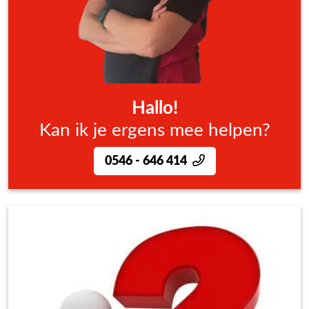
Hallo!
Kan ik je ergens mee helpen?
0546 - 646 414