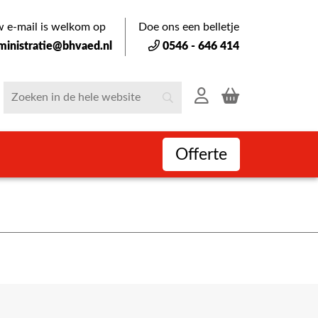
 e-mail is welkom op
Doe ons een belletje
ministratie@bhvaed.nl
0546 - 646 414
Offerte
VEILIG B
iDeal of op