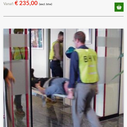
€
235,00
Vanaf:
(excl. btw)