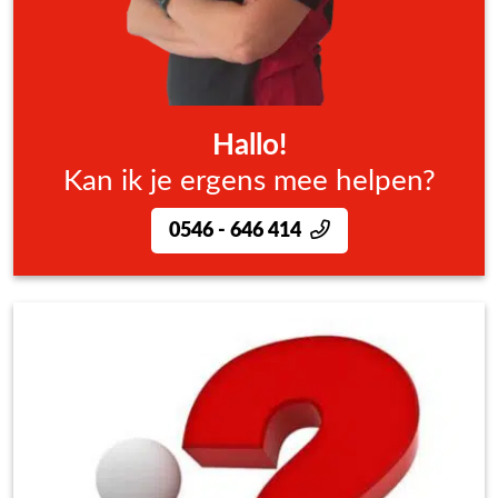
Hallo!
Kan ik je ergens mee helpen?
0546 - 646 414