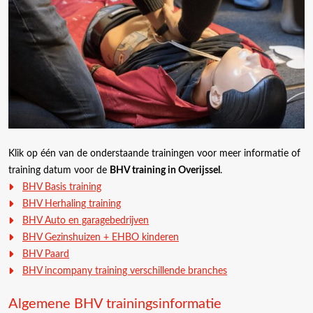
Klik op één van de onderstaande trainingen voor meer informatie of
training datum voor de
BHV training in Overijssel
.
BHV Basis training
BHV Herhaling training
BHV Auto en garagebedrijven
BHV Gezinshuizen + EHBO kinderen
BHV Paard
BHV incompany training verschillende branches
Algemene BHV trainingsinformatie