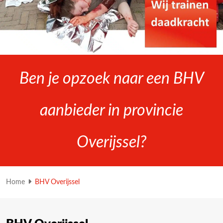
Ben je opzoek naar een BHV
aanbieder in provincie
Overijssel?
Home
BHV Overijssel